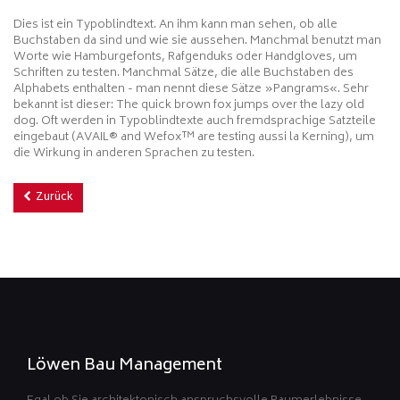
Dies ist ein Typoblindtext. An ihm kann man sehen, ob alle
Buchstaben da sind und wie sie aussehen. Manchmal benutzt man
Worte wie Hamburgefonts, Rafgenduks oder Handgloves, um
Schriften zu testen. Manchmal Sätze, die alle Buchstaben des
Alphabets enthalten - man nennt diese Sätze »Pangrams«. Sehr
bekannt ist dieser: The quick brown fox jumps over the lazy old
dog. Oft werden in Typoblindtexte auch fremdsprachige Satzteile
eingebaut (AVAIL® and Wefox™ are testing aussi la Kerning), um
die Wirkung in anderen Sprachen zu testen.
Zurück
Löwen Bau Management