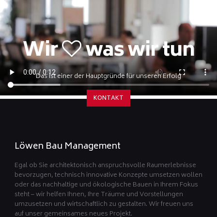
Wir
was wir tun
Das ist einer der Hauptgründe für unseren Erfolg
KONTAKT
Löwen Bau Management
Egal ob Sie architektonisch anspruchsvolle Raumerlebnisse
bevorzugen, technisch innovative Konzepte umsetzen wollen
oder das nachhaltige und ökologische Bauen in Ihrem Fokus
steht – wir helfen Ihnen, Ihre Träume und Vorstellungen
umzusetzen und wirtschaftlich zu gestalten. Wir freuen uns
auf unser gemeinsames neues Projekt.